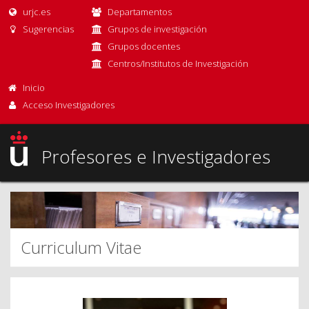
urjc.es
Departamentos
Sugerencias
Grupos de investigación
Grupos docentes
Centros/Institutos de Investigación
Inicio
Acceso Investigadores
Profesores e Investigadores
Curriculum Vitae