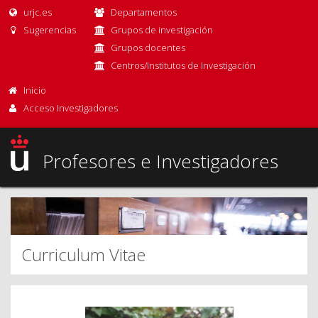
urjc.es
Departamentos
Sugerencias
Grupos de investigación
Grupos docentes
Centros/Institutos de Investigación
Inicio
Acceso Investigadores
Profesores e Investigadores
Curriculum Vitae