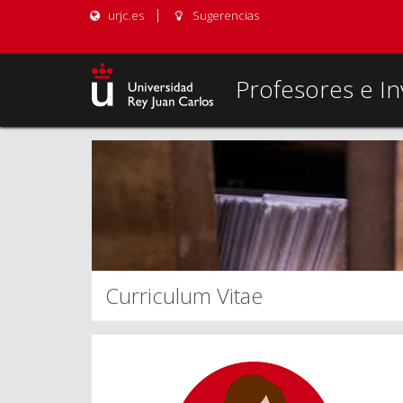
urjc.es
Sugerencias
Profesores e In
Curriculum Vitae