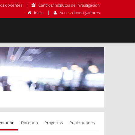
os docentes
Centros/Institutos de Investigación
Inicio
Acceso Investigadores
entación
Docencia
Proyectos
Publicaciones