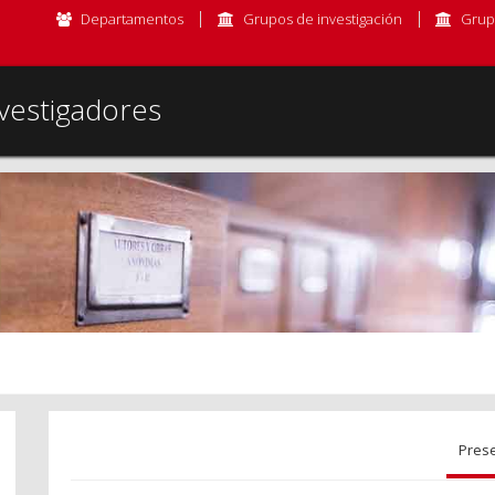
Departamentos
Grupos de investigación
Grup
vestigadores
Pres