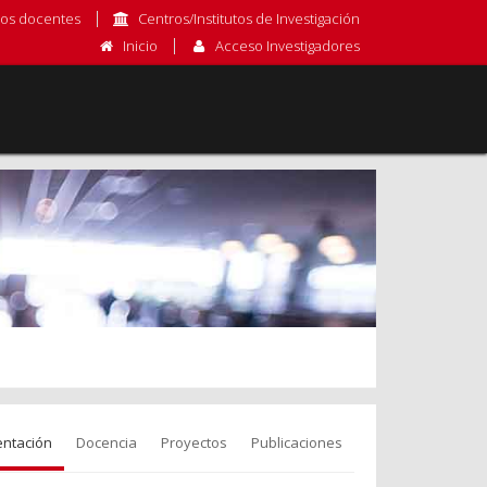
os docentes
Centros/Institutos de Investigación
Inicio
Acceso Investigadores
entación
Docencia
Proyectos
Publicaciones