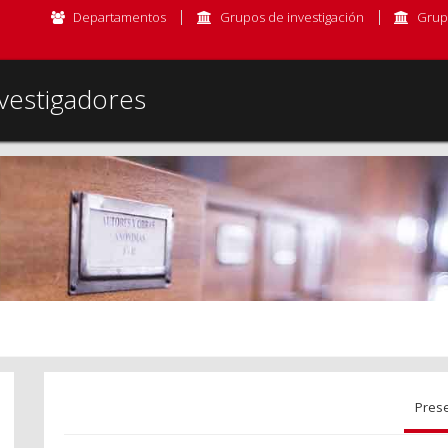
Departamentos
Grupos de investigación
Grup
vestigadores
Pres