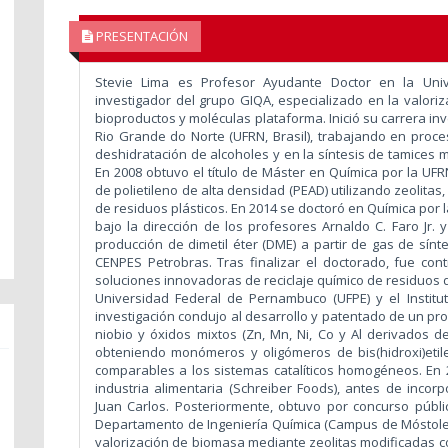
PRESENTACIÓN
Stevie Lima es Profesor Ayudante Doctor en la Univ
investigador del grupo GIQA, especializado en la valori
bioproductos y moléculas plataforma. Inició su carrera in
Rio Grande do Norte (UFRN, Brasil), trabajando en proce
deshidratación de alcoholes y en la síntesis de tamices 
En 2008 obtuvo el título de Máster en Química por la UFR
de polietileno de alta densidad (PEAD) utilizando zeolitas,
de residuos plásticos. En 2014 se doctoró en Química por l
bajo la dirección de los profesores Arnaldo C. Faro Jr. 
producción de dimetil éter (DME) a partir de gas de sínt
CENPES Petrobras. Tras finalizar el doctorado, fue co
soluciones innovadoras de reciclaje químico de residuos d
Universidad Federal de Pernambuco (UFPE) y el Institu
investigación condujo al desarrollo y patentado de un p
niobio y óxidos mixtos (Zn, Mn, Ni, Co y Al derivados de 
obteniendo monómeros y oligómeros de bis(hidroxi)etil
comparables a los sistemas catalíticos homogéneos. En 
industria alimentaria (Schreiber Foods), antes de incor
Juan Carlos. Posteriormente, obtuvo por concurso públ
Departamento de Ingeniería Química (Campus de Móstoles)
valorización de biomasa mediante zeolitas modificadas co