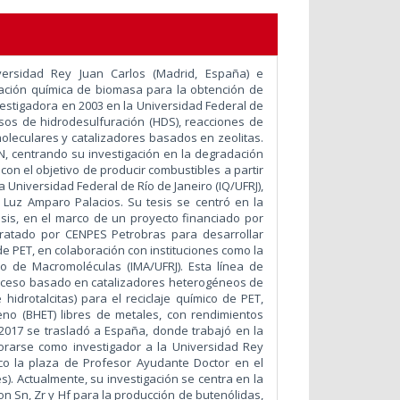
ersidad Rey Juan Carlos (Madrid, España) e
zación química de biomasa para la obtención de
vestigadora en 2003 en la Universidad Federal de
sos de hidrodesulfuración (HDS), reacciones de
moleculares y catalizadores basados en zeolitas.
N, centrando su investigación en la degradación
 con el objetivo de producir combustibles a partir
a Universidad Federal de Río de Janeiro (IQ/UFRJ),
y Luz Amparo Palacios. Su tesis se centró en la
esis, en el marco de un proyecto financiado por
ntratado por CENPES Petrobras para desarrollar
e PET, en colaboración con instituciones como la
to de Macromoléculas (IMA/UFRJ). Esta línea de
roceso basado en catalizadores heterogéneos de
hidrotalcitas) para el reciclaje químico de PET,
eno (BHET) libres de metales, con rendimientos
2017 se trasladó a España, donde trabajó en la
porarse como investigador a la Universidad Rey
ico la plaza de Profesor Ayudante Doctor en el
. Actualmente, su investigación se centra en la
n Sn, Zr y Hf para la producción de butenólidas,