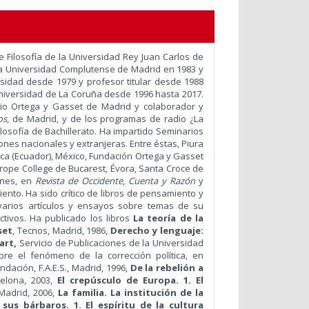
 Filosofía de la Universidad Rey Juan Carlos de
la Universidad Complutense de Madrid en 1983 y
sidad desde 1979 y profesor titular desde 1988
 Universidad de La Coruña desde 1996 hasta 2017.
ario Ortega y Gasset de Madrid y colaborador y
os
, de Madrid, y de los programas de radio ¿La
losofía de Bachillerato. Ha impartido Seminarios
ones nacionales y extranjeras. Entre éstas, Piura
enca (Ecuador), México, Fundación Ortega y Gasset
urope College de Bucarest, Évora, Santa Croce de
ones, en
Revista de Occidente
,
Cuenta y Razón
y
iento.
Ha sido crítico de libros de pensamiento y
varios artículos y ensayos sobre temas de su
ctivos.
Ha publicado los libros
La teoría de la
set
, Tecnos, Madrid, 1986,
Derecho y lenguaje:
art,
Servicio de Publicaciones de la Universidad
bre el fenómeno de la corrección política, en
dación, F.A.E.S., Madrid, 1996,
De la rebelión a
celona, 2003,
El crepúsculo de Europa. 1. El
 Madrid, 2006,
La familia. La institución de la
sus bárbaros. 1. El espíritu de la cultura