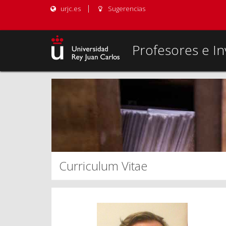
urjc.es
Sugerencias
Profesores e In
Curriculum Vitae