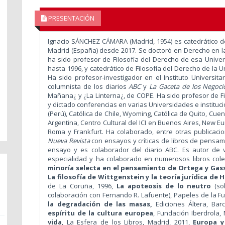
PRESENTACIÓN
Ignacio SÁNCHEZ CÁMARA (Madrid, 1954) es catedrático de
Madrid (España) desde 2017. Se doctoró en Derecho en 
ha sido profesor de Filosofía del Derecho de esa Univer
hasta 1996, y catedrático de Filosofía del Derecho de la
Ha sido profesor-investigador en el Instituto Universit
columnista de los diarios
ABC
y
La Gaceta de los Negoci
Mañana¿ y ¿La Linterna¿, de COPE. Ha sido profesor de Fi
y dictado conferencias en varias Universidades e instituci
(Perú), Católica de Chile, Wyoming, Católica de Quito, Cu
Argentina, Centro Cultural del ICI en Buenos Aires, New E
Roma y Frankfurt. Ha colaborado, entre otras publicaci
Nueva Revista
con ensayos y críticas de libros de pensam
ensayo y es colaborador del diario ABC. Es autor de 
especialidad y ha colaborado en numerosos libros cole
minoría selecta en el pensamiento de Ortega y Gas
La filosofía de Wittgenstein y la teoría jurídica de H
de La Coruña, 1996,
La apoteosis de lo neutro
(so
colaboración con Fernando R. Lafuente), Papeles de la Fun
la degradación de las masas,
Ediciones Áltera, Bar
espíritu de la cultura europea
, Fundación Iberdrola,
vida
, La Esfera de los Libros, Madrid, 2011,
Europa y 