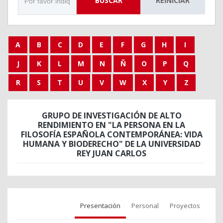
BUSCAR
REINICIAR
A
B
C
D
E
F
G
H
I
J
K
L
M
N
Ñ
O
P
Q
R
S
T
U
V
W
X
Y
Z
GRUPO DE INVESTIGACIÓN DE ALTO
RENDIMIENTO EN "LA PERSONA EN LA
FILOSOFÍA ESPAÑOLA CONTEMPORÁNEA: VIDA
HUMANA Y BIODERECHO" DE LA UNIVERSIDAD
REY JUAN CARLOS
Presentación
Personal
Proyectos