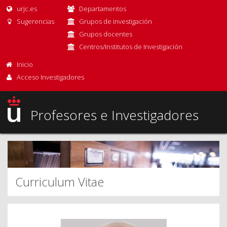
urjc.es
Departamentos
Sugerencias
Grupos de investigación
Grupos docentes
Centros/Institutos de Investigación
Inicio
Acceso Investigadores
Profesores e Investigadores
Curriculum Vitae