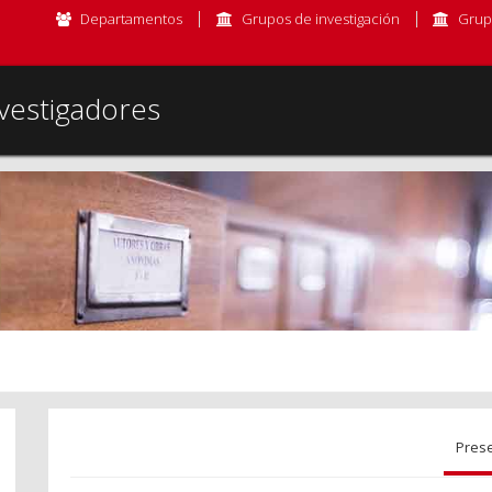
Departamentos
Grupos de investigación
Grup
vestigadores
Pres