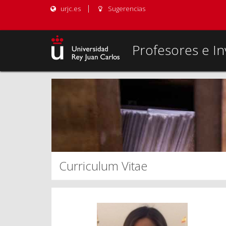
urjc.es
Sugerencias
Profesores e In
Curriculum Vitae