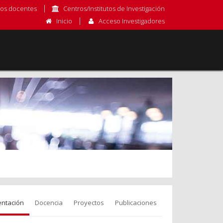
os docentes
Centros/Institutos de Investigación
Inicio
Acceso Investigadores
entación
Docencia
Proyectos
Publicaciones