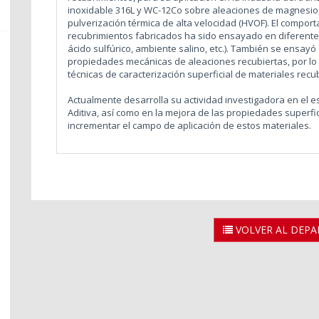
inoxidable 316L y WC-12Co sobre aleaciones de magnesio,
pulverización térmica de alta velocidad (HVOF). El comport
recubrimientos fabricados ha sido ensayado en diferent
ácido sulfúrico, ambiente salino, etc.). También se ensay
propiedades mecánicas de aleaciones recubiertas, por lo 
técnicas de caracterización superficial de materiales recu
Actualmente desarrolla su actividad investigadora en el e
Aditiva, así como en la mejora de las propiedades superfic
incrementar el campo de aplicación de estos materiales.
VOLVER AL DEP