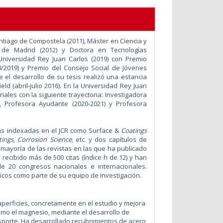
ntiago de Compostela (2011), Máster en Ciencia y
 de Madrid (2012) y Doctora en Tecnologías
 Universidad Rey Juan Carlos (2019) con Premio
18/2019) y Premio del Consejo Social de Jóvenes
e el desarrollo de su tesis realizó una estancia
d (abril-julio 2016). En la Universidad Rey Juan
iales con la siguiente trayectoria: Investigadora
9), Profesora Ayudante (2020-2021) y Profesora
stas indexadas en el JCR como Surface &
Coatings
tings
,
Corrosion Science
, etc. y dos capítulos de
a mayoría de las revistas en las que ha publicado
 recibido más de 500 citas (índice h de 12) y han
de 20 congresos nacionales e internacionales.
ficos como parte de su equipo de investigación.
uperficies, concretamente en el estudio y mejora
omo el magnesio, mediante el desarrollo de
ansporte. Ha desarrollado recubrimientos de acero