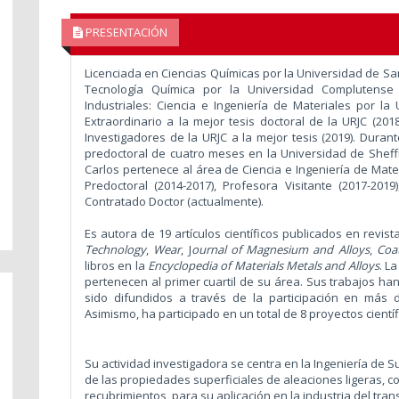
PRESENTACIÓN
Licenciada en Ciencias Químicas por la Universidad de Sa
Tecnología Química por la Universidad Complutense
Industriales: Ciencia e Ingeniería de Materiales por la
Extraordinario a la mejor tesis doctoral de la URJC (20
Investigadores de la URJC a la mejor tesis (2019). Durant
predoctoral de cuatro meses en la Universidad de Sheffiel
Carlos pertenece al área de Ciencia e Ingeniería de Mater
Predoctoral (2014-2017), Profesora Visitante (2017-201
Contratado Doctor (actualmente).
Es autora de 19 artículos científicos publicados en revi
Technology
,
Wear
, J
ournal of Magnesium and Alloys
,
Coa
libros en la
Encyclopedia of Materials Metals and Alloys
. L
pertenecen al primer cuartil de su área. Sus trabajos han
sido difundidos a través de la participación en más 
Asimismo, ha participado en un total de 8 proyectos cientí
Su actividad investigadora se centra en la Ingeniería de S
de las propiedades superficiales de aleaciones ligeras, c
recubrimientos, para su aplicación en la industria del tr