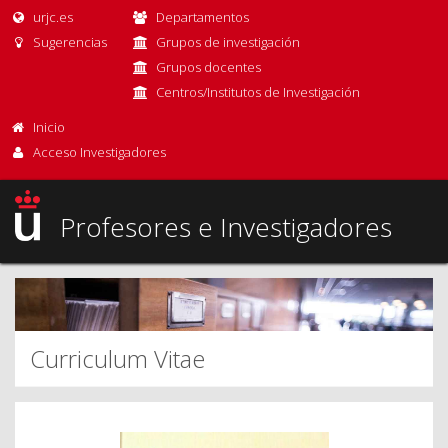
urjc.es
Departamentos
Sugerencias
Grupos de investigación
Grupos docentes
Centros/Institutos de Investigación
Inicio
Acceso Investigadores
Profesores e Investigadores
Curriculum Vitae