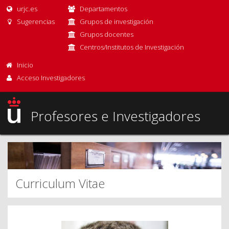
urjc.es
Departamentos
Sugerencias
Grupos de investigación
Grupos docentes
Centros/Institutos de Investigación
Inicio
Acceso Investigadores
Profesores e Investigadores
Curriculum Vitae