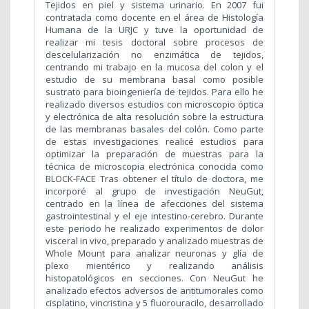
Tejidos en piel y sistema urinario. En 2007 fui
contratada como docente en el área de Histología
Humana de la URJC y tuve la oportunidad de
realizar mi tesis doctoral sobre procesos de
descelularización no enzimática de tejidos,
centrando mi trabajo en la mucosa del colon y el
estudio de su membrana basal como posible
sustrato para bioingeniería de tejidos. Para ello he
realizado diversos estudios con microscopio óptica
y electrónica de alta resolución sobre la estructura
de las membranas basales del colón. Como parte
de estas investigaciones realicé estudios para
optimizar la preparación de muestras para la
técnica de microscopia electrónica conocida como
BLOCK-FACE
Tras obtener el título de doctora, me
incorporé al grupo de investigación NeuGut,
centrado en la línea de afecciones del sistema
gastrointestinal y el eje intestino-cerebro. Durante
este periodo he realizado experimentos de dolor
visceral in vivo, preparado y analizado muestras de
Whole Mount para analizar neuronas y glía de
plexo mientérico y realizando análisis
histopatológicos en secciones. Con NeuGut he
analizado efectos adversos de antitumorales como
cisplatino, vincristina y 5 fluorouracilo, desarrollado