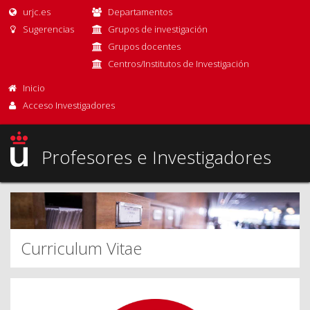
urjc.es
Departamentos
Sugerencias
Grupos de investigación
Grupos docentes
Centros/Institutos de Investigación
Inicio
Acceso Investigadores
Profesores e Investigadores
Curriculum Vitae