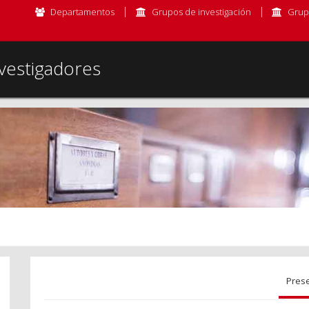
Departamentos
Grupos de investigación
Grup
vestigadores
Pres