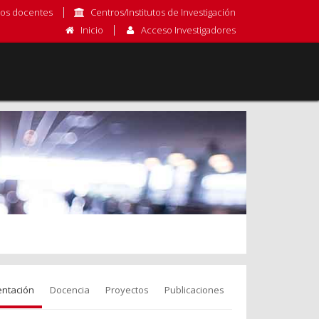
os docentes
Centros/Institutos de Investigación
Inicio
Acceso Investigadores
entación
Docencia
Proyectos
Publicaciones