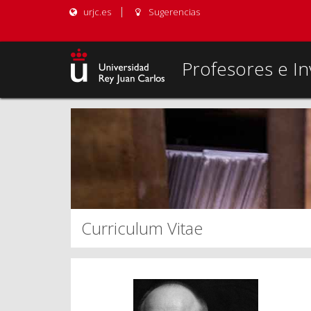
urjc.es
Sugerencias
Profesores e In
Curriculum Vitae