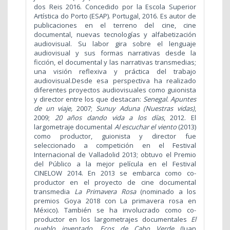
dos Reis 2016. Concedido por la Escola Superior
Artística do Porto (ESAP). Portugal, 2016. Es autor de
publicaciones en el terreno del cine, cine
documental, nuevas tecnologías y alfabetización
audiovisual. Su labor gira sobre el lenguaje
audiovisual y sus formas narrativas desde la
ficción, el documental y las narrativas transmedias;
una visión reflexiva y práctica del trabajo
audiovisual.
Desde esa perspectiva ha realizado
diferentes proyectos audiovisuales como guionista
y director entre los que destacan:
Senegal. Apuntes
de un viaje,
2007;
Sunuy Aduna (Nuestras vidas)
,
2009;
20 años dando vida a los días
, 2012. El
largometraje documental
Al escuchar el viento
(2013)
como productor, guionista y director fue
seleccionado a competición en el Festival
Internacional de Valladolid 2013; obtuvo el Premio
del Público a la mejor película en el Festival
CINELOW 2014. En 2013 se embarca como co-
productor en el proyecto de cine documental
transmedia
La Primavera Rosa
(nominado a los
premios Goya 2018 con La primavera rosa en
México). También se ha involucrado como co-
productor en los largometrajes documentales
El
pueblo inventado. Ecos de Cabo Verde
(Juan