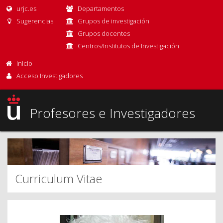
urjc.es
Departamentos
Sugerencias
Grupos de investigación
Grupos docentes
Centros/Institutos de Investigación
Inicio
Acceso Investigadores
Profesores e Investigadores
Curriculum Vitae