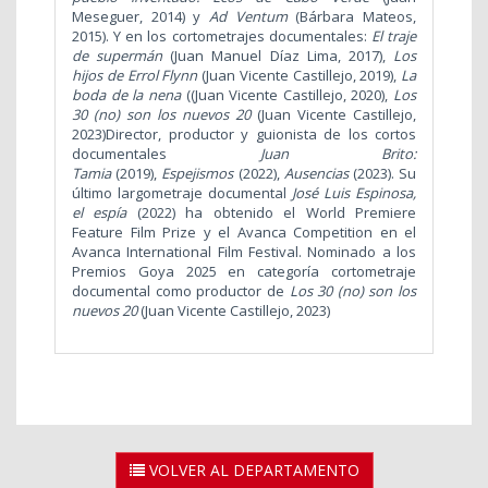
Meseguer, 2014) y
Ad Ventum
(Bárbara Mateos,
2015). Y en los cortometrajes documentales:
El traje
de supermán
(Juan Manuel Díaz Lima, 2017),
Los
hijos de Errol Flynn
(Juan Vicente Castillejo, 2019),
La
boda de la nena
((Juan Vicente Castillejo, 2020),
Los
30 (no) son los nuevos 20
(Juan Vicente Castillejo,
2023)
Director, productor y guionista de los cortos
documentales
Juan Brito:
Tamia
(2019),
Espejismos
(2022),
Ausencias
(2023).
Su
último largometraje documental
José Luis Espinosa,
el espía
(2022) ha obtenido el World Premiere
Feature Film Prize y el Avanca Competition en el
Avanca International Film Festival. Nominado a los
Premios Goya 2025 en categoría cortometraje
documental como productor de
Los 30 (no) son los
nuevos 20
(Juan Vicente Castillejo, 2023)
VOLVER AL DEPARTAMENTO