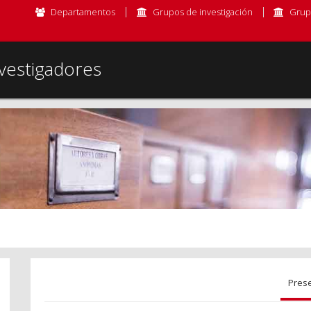
Departamentos
Grupos de investigación
Grup
vestigadores
Pres