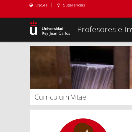
urjc.es
Sugerencias
Profesores e In
Curriculum Vitae