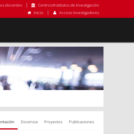
os docentes
Centros/Institutos de Investigación
Inicio
Acceso Investigadores
entación
Docencia
Proyectos
Publicaciones