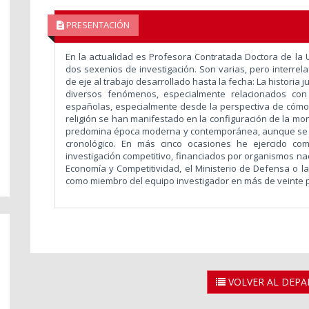
PRESENTACIÓN
En la actualidad es Profesora Contratada Doctora de la 
dos sexenios de investigación.
Son varias, pero interrel
de eje al trabajo desarrollado hasta la fecha: La historia 
diversos fenómenos, especialmente relacionados con l
españolas, especialmente desde la perspectiva de cómo
religión se han manifestado en la configuración de la mo
predomina época moderna y contemporánea, aunque se h
cronológico. En más cinco ocasiones he ejercido com
e
investigación competitivo, financiados por organismos nac
Economía y Competitividad, el Ministerio de Defensa o 
como miembro del equipo investigador en más de veinte 
VOLVER AL DEP