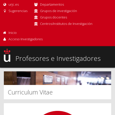
urjc.es
Departamentos
Sugerencias
Grupos de investigación
Grupos docentes
Centros/Institutos de Investigación
Inicio
Acceso Investigadores
Profesores e Investigadores
Curriculum Vitae