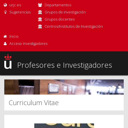
urjc.es
Departamentos
Sugerencias
Grupos de investigación
Grupos docentes
Centros/Institutos de Investigación
Inicio
Acceso Investigadores
Profesores e Investigadores
Curriculum Vitae