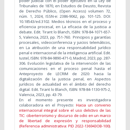
poder judicial con el poder ejecutivo en la Ley de
Tribunales de 1870, en Estudios de Deusto, Revista
de Derecho Público, (Open Access) volumen 72,
núm. 1, 2024, ISSN-e: 2386-9062, pp. 101-125. DOI:
10.18543/ed.3102. Medios técnicos en el proceso y
eficiencia procesal, en La eficacia de la justicia a
debate
.
Edit. Tirant lo Blanch, ISBN: 978-84-1071-657-
5, Valencia, 2023, pp. 751-760.
Principios y garantías
procesales, videoconferencia y juicios telemáticos
,
en La atribución de una responsabilidad jurídico
penal e internacional de la inteligencia artificial. Edit.
Iustel, ISBN: 978-84-9890-471-0, Madrid, 2023, pp. 287-
306.
Evolución legislativa de la intervención de las
comunicaciones en el proceso penal hasta el
Anteproyecto de LECRIM de 2020: hacia la
digitalización de la justicia penal
,
en Aspectos
jurídicos de actualidad en el ámbito del derecho
digital. Edit. Tirant lo Blanch, ISBN: 978-84-1130-975-2,
Valencia, 2023, pp. 43-79.
En el momento presente es investigadora
colaboradora en el Proyecto:
Hacia un convenio
internacional integral sobre el uso delictivo de las
TIC: ciberterrorismo y discurso de odio en un marco
de libertad de expresión y responsabilidad
(Referencia administrativa: PID 2022-136943OB-100)
.