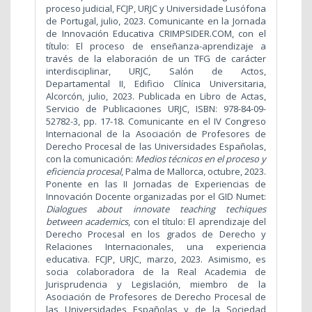
proceso judicial, FCJP, URJC y Universidade Lusófona
de Portugal, julio, 2023. Comunicante en la Jornada
de Innovación Educativa CRIMPSIDER.COM, con el
título: El proceso de enseñanza-aprendizaje a
través de la elaboración de un TFG de carácter
interdisciplinar, URJC, Salón de Actos,
Departamental II, Edificio Clínica Universitaria,
Alcorcón, julio, 2023. Publicada en Libro de Actas,
Servicio de Publicaciones URJC, ISBN: 978-84-09-
52782-3, pp. 17-18. Comunicante en el IV Congreso
Internacional de la Asociación de Profesores de
Derecho Procesal de las Universidades Españolas,
con la comunicación:
Medios técnicos en el proceso y
eficiencia procesal
, Palma de Mallorca, octubre, 2023.
Ponente en las II Jornadas de Experiencias de
Innovación Docente organizadas por el GID Numet:
Dialogues about innovate teaching techiques
between academics
, con el título: El aprendizaje del
Derecho Procesal en los grados de Derecho y
Relaciones Internacionales, una experiencia
educativa. FCJP, URJC, marzo, 2023. Asimismo, es
socia colaboradora de la Real Academia de
Jurisprudencia y Legislación, miembro de la
Asociación de Profesores de Derecho Procesal de
las Universidades Españolas y de la Sociedad