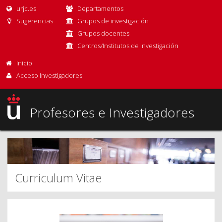
urjc.es
Departamentos
Sugerencias
Grupos de investigación
Grupos docentes
Centros/Institutos de Investigación
Inicio
Acceso Investigadores
Profesores e Investigadores
Curriculum Vitae