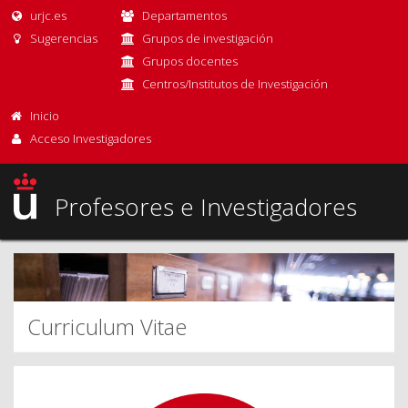
urjc.es
Departamentos
Sugerencias
Grupos de investigación
Grupos docentes
Centros/Institutos de Investigación
Inicio
Acceso Investigadores
Profesores e Investigadores
Curriculum Vitae