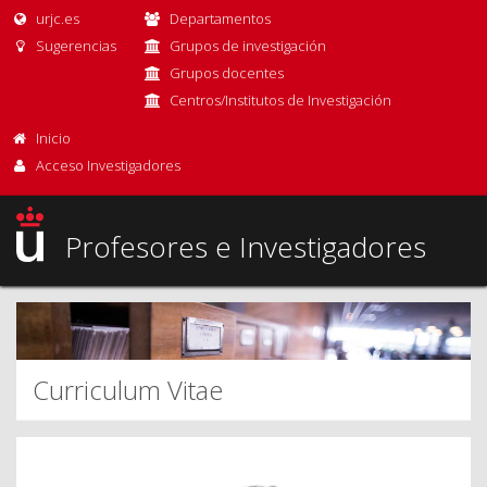
urjc.es
Departamentos
Sugerencias
Grupos de investigación
Grupos docentes
Centros/Institutos de Investigación
Inicio
Acceso Investigadores
Profesores e Investigadores
Curriculum Vitae