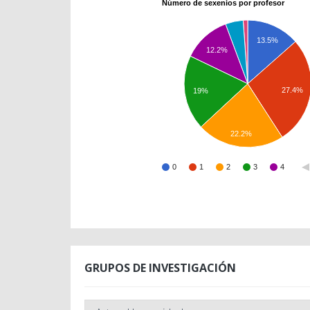
Número de sexenios por profesor
13.5%
12.2%
27.4%
19%
22.2%
0
1
2
3
4
GRUPOS DE INVESTIGACIÓN