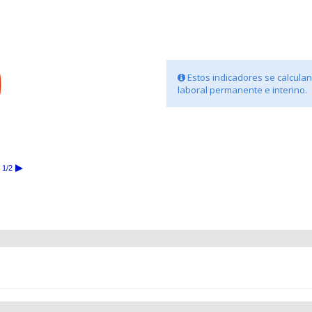
Estos indicadores se calculan 
laboral permanente e interino.
1/2