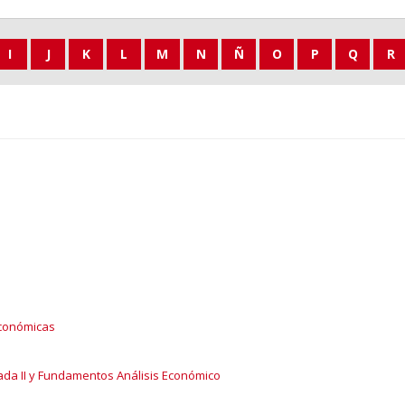
I
J
K
L
M
N
Ñ
O
P
Q
R
 Económicas
ada II y Fundamentos Análisis Económico