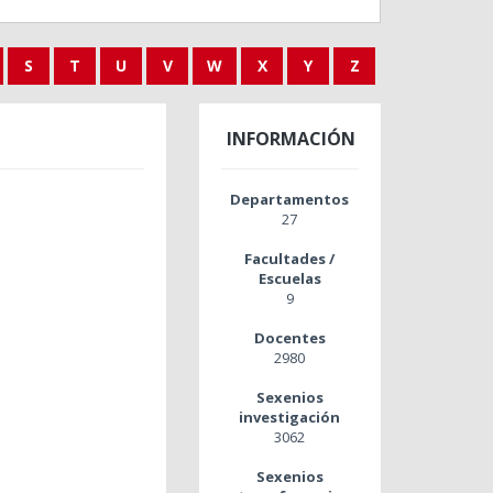
S
T
U
V
W
X
Y
Z
INFORMACIÓN
Departamentos
27
Facultades /
Escuelas
9
Docentes
2980
Sexenios
investigación
3062
Sexenios