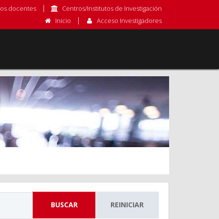
os docentes
Centros/Institutos de Investigación
Inicio
Acceso Investigadores
BUSCAR
REINICIAR