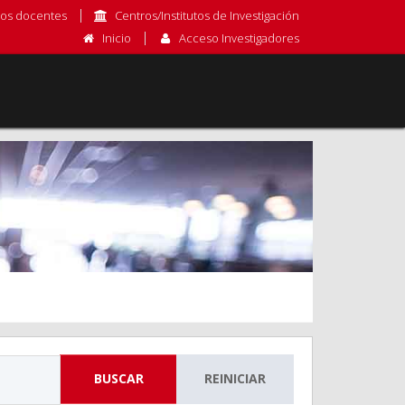
os docentes
Centros/Institutos de Investigación
Inicio
Acceso Investigadores
BUSCAR
REINICIAR