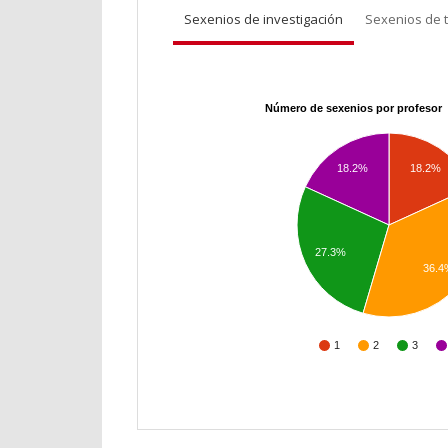
Sexenios de investigación
Sexenios de 
Número de sexenios por profesor
18.2%
18.2%
27.3%
36.4
1
2
3