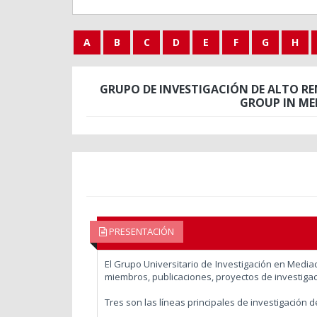
A
B
C
D
E
F
G
H
GRUPO DE INVESTIGACIÓN DE ALTO RE
GROUP IN ME
PRESENTACIÓN
El Grupo Universitario de Investigación en Med
miembros, publicaciones, proyectos de investiga
Tres son las líneas principales de investigación d