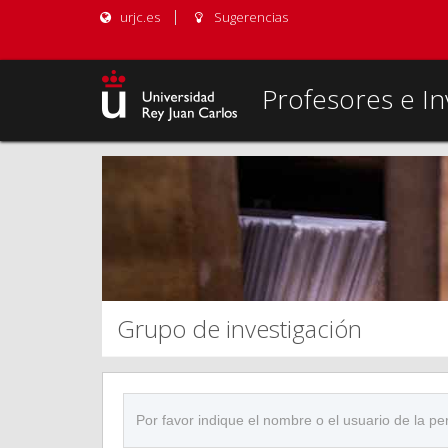
urjc.es
Sugerencias
Profesores e In
Grupo de investigación