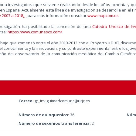
oria investigadora que se viene realizando desde los años ochenta y que
n España. Actualmente esta línea de investigación se desarrolla en el Pr
 2007 a 2018¿
, para más información consultar
www.mapcom.es
nvestigación ha posibilitado la concesión de una
Cátedra Unesco de Inv
arse:
https://www.comunesco.com/
abajo que comenzó entre el año 2010-2013 con el Proyecto I+D ¿El discurs
del conocimiento y la innovación, y su contraste experimental entre los jó
eño del observatorio de la comunicación mediática del Cambio Climático
Correo:
gr_inv.guimedcomurjc@urjc.es
Número de quinquenios:
36
Núme
Número de sexenios transferencia:
2