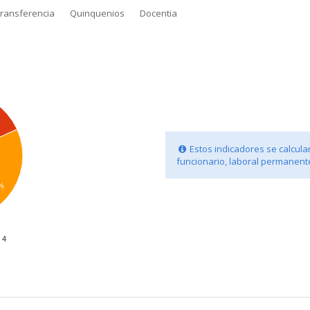
transferencia
Quinquenios
Docentia
Estos indicadores se calculan
funcionario, laboral permanente
%
4