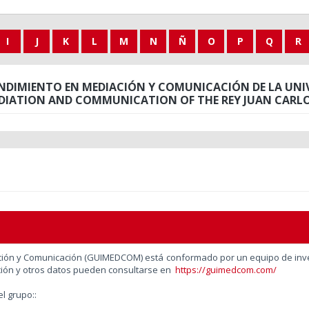
I
J
K
L
M
N
Ñ
O
P
Q
R
NDIMIENTO EN MEDIACIÓN Y COMUNICACIÓN DE LA UNIV
DIATION AND COMMUNICATION OF THE REY JUAN CARLO
iación y Comunicación (GUIMEDCOM)
está conformado por un equipo de inve
ción y otros datos pueden consultarse en
https://guimedcom.com/
el grupo::