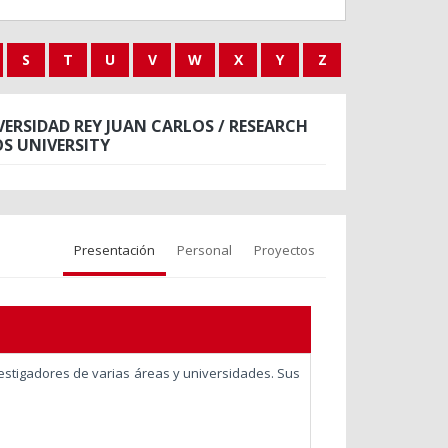
S
T
U
V
W
X
Y
Z
ERSIDAD REY JUAN CARLOS / RESEARCH
S UNIVERSITY
Presentación
Personal
Proyectos
stigadores de varias áreas y universidades. Sus