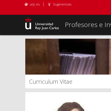
urjc.es
Sugerencias
Profesores e In
Curriculum Vitae