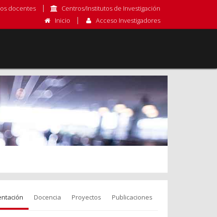
os docentes
Centros/Institutos de Investigación
Inicio
Acceso Investigadores
entación
Docencia
Proyectos
Publicaciones