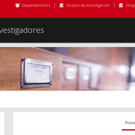
Departamentos
Grupos de investigación
Grup
vestigadores
Pres