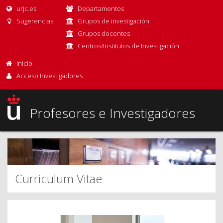
urjc.es
Departamentos
Sugerencias
Grupos de investigación
Grupos docentes
Centros/Institutos de Investigación
Inicio
Acceso Investigadores
Profesores e Investigadores
Curriculum Vitae