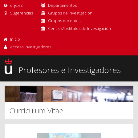
urjc.es
Departamentos
Sugerencias
Grupos de investigación
Grupos docentes
Centros/Institutos de Investigación
Inicio
Acceso Investigadores
Profesores e Investigadores
Curriculum Vitae