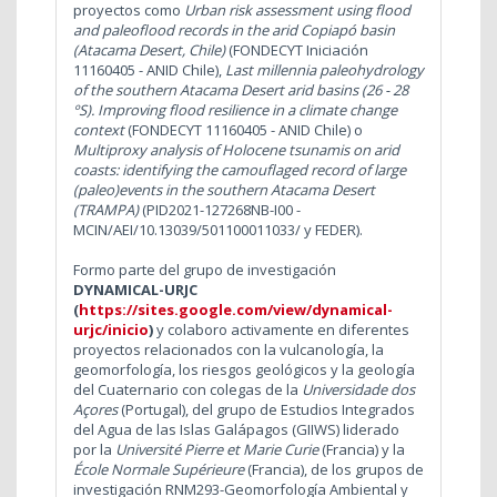
proyectos como
Urban risk assessment using flood
and paleoflood records in the arid Copiapó basin
(Atacama Desert, Chile)
(FONDECYT Iniciación
11160405 - ANID Chile),
Last millennia paleohydrology
of the southern Atacama Desert arid basins (26 - 28
ºS). Improving flood resilience in a climate change
context
(FONDECYT 11160405 - ANID Chile) o
Multiproxy analysis of Holocene tsunamis on arid
coasts: identifying the camouflaged record of large
(paleo)events in the southern Atacama Desert
(TRAMPA)
(PID2021-127268NB-I00 -
MCIN/AEI/10.13039/501100011033/ y FEDER).
Formo parte del grupo de investigación
DYNAMICAL-URJC
(
https://sites.google.com/view/dynamical-
urjc/inicio
)
y colaboro activamente en diferentes
proyectos relacionados con la vulcanología, la
geomorfología, los riesgos geológicos y la geología
del Cuaternario con colegas de la
Universidade dos
Açores
(Portugal), del grupo de Estudios Integrados
del Agua de las Islas Galápagos (GIIWS) liderado
por la
Université Pierre et Marie Curie
(Francia) y la
École Normale Supérieure
(Francia), de los grupos de
investigación RNM293-Geomorfología Ambiental y