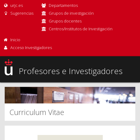
urjc.es
Departamentos
Sugerencias
Grupos de investigación
Grupos docentes
Centros/Institutos de Investigación
Inicio
Acceso Investigadores
Profesores e Investigadores
Curriculum Vitae