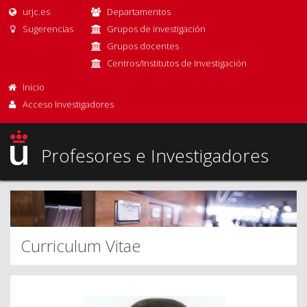
urjc.es
Departamentos
Sugerencias
Grupos de investigación
Grupos docentes
Centros/Institutos de Investigación
Inicio
Acceso Investigadores
Profesores e Investigadores
Curriculum Vitae