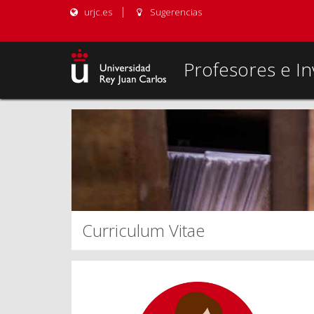
urjc.es
Sugerencias
Profesores e In
Curriculum Vitae