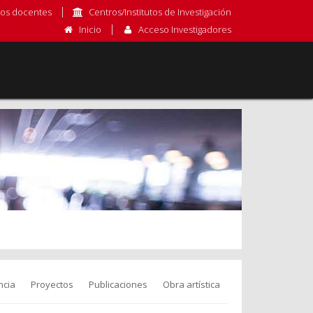
os docentes
Centros/Institutos de Investigación
Inicio
Acceso Investigadores
ncia
Proyectos
Publicaciones
Obra artística