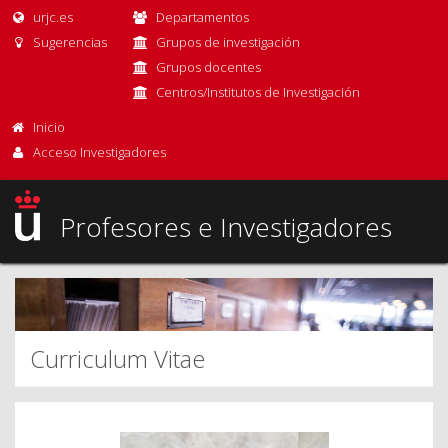
urjc.es
Departamentos
Sugerencias
Grupos de investigación
Grupos docentes
Centros/Institutos de Investigación
Inicio
Acceso Investigadores
Profesores e Investigadores
Curriculum Vitae