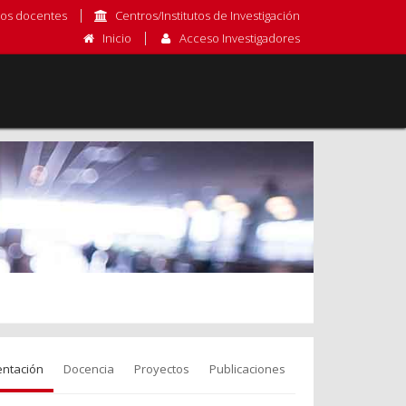
os docentes
Centros/Institutos de Investigación
Inicio
Acceso Investigadores
entación
Docencia
Proyectos
Publicaciones