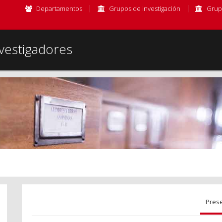
Departamentos
Grupos de investigación
Grup
vestigadores
Pres