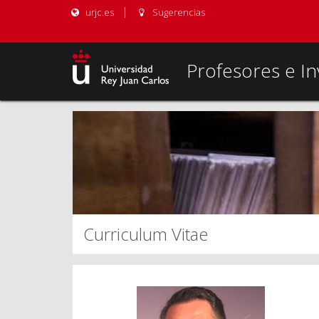
urjc.es
Sugerencias
Profesores e In
Curriculum Vitae