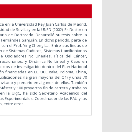
ca en la Universidad Rey Juan Carlos de Madrid.
sidad de Sevilla y en la UNED (2002). Es Doctor en
nario de Doctorado. Desarrolló su tesis sobre la
el Fernández Sanjuán. En dicho período, parte de
 con el Prof. Ying-Cheng Lai. Entre sus líneas de
ón de Sistemas Caóticos, Sistemas Hamiltonianos
de Osciladores No Lineales, Física del Cáncer,
fraccionarios, y Dinámica No Lineal y Caos en
ectos de investigación dentro del Plan Nacional
n financiadas en EE. UU., Italia, Polonia, China,
ublicaciones (la gran mayoría del Q1) y unas 70
vitado y plenario en algunos de ellos. También
e Máster y 100 proyectos fin de carrera y trabajos
 en la URJC, ha sido Secretario Académico del
as Experimentales, Coordinador de las PAU y las
, entre otros.