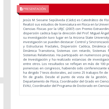
PRESENTACIÓN
Jesús M. Seoane Sepúlveda (Cádiz) es Catedrático de Físi
Realizó sus estudios de licenciatura en Física en la Univer
Ciencias Físicas por la URJC (2007) con Premio Extraordi
dispersión caótica bajo la dirección del Prof. Miguel Áng
su investigación tuvo lugar en la Arizona State University
investigación se pueden destacar: Control y Sincronizaci
y Estructuras Fractales, Dispersión Caótica, Dinámica 
Dinámica Transitoria, Sistemas con retardo, Sistemas 
Sistemas Relativistas. Ha participado en numerosos proy
de Investigación y ha realizado estancias de investigació
entre otros. Los resultados se reflejan en más de 100 p
ponencias en congresos, habiendo sido conferenciante in
ha dirigido 7 tesis doctorales, así como 25 trabajos fin d
fin de grado. Desde el punto de vista de la gestión,
Departamento de Física, Coordinador del Grado en Cienci
EVAU, Coordinador del Programa de Doctorado en Ciencias