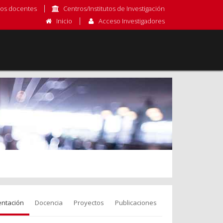
os docentes
Centros/Institutos de Investigación
Inicio
Acceso Investigadores
entación
Docencia
Proyectos
Publicaciones