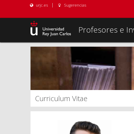
urjc.es
Sugerencias
Profesores e In
Curriculum Vitae