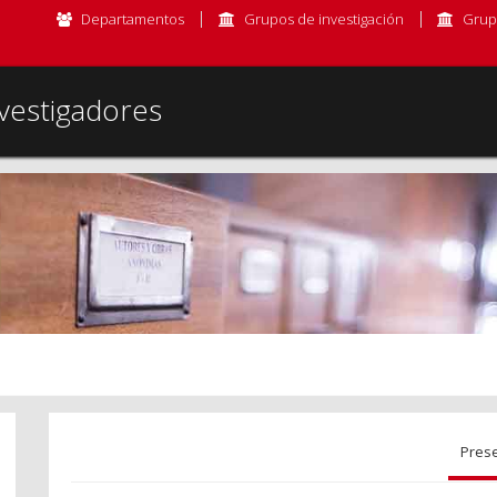
Departamentos
Grupos de investigación
Grup
vestigadores
Pres