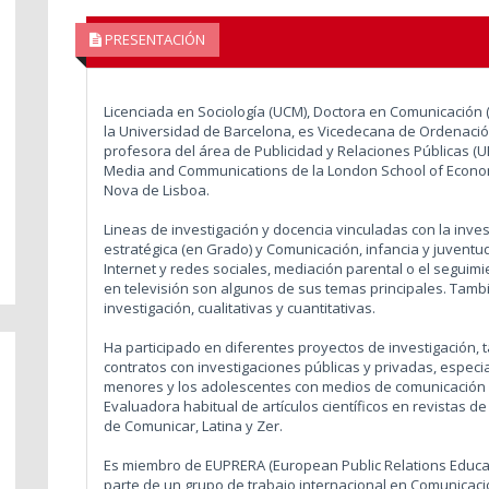
PRESENTACIÓN
Licenciada en Sociología (UCM), Doctora en Comunicación 
la Universidad de Barcelona, es Vicedecana de Ordenació
profesora del área de Publicidad y Relaciones Públicas (UR
Media and Communications de la London School of Economic
Nova de Lisboa.
Lineas de investigación y docencia vinculadas con la inve
estratégica (en Grado) y Comunicación, infancia y juventu
Internet y redes sociales, mediación parental o el seguim
en televisión son algunos de sus temas principales. Tamb
investigación, cualitativas y cuantitativas.
Ha participado en diferentes proyectos de investigación, 
contratos con investigaciones públicas y privadas, especi
menores y los adolescentes con medios de comunicación y
Evaluadora habitual de artículos científicos en revistas de
de Comunicar, Latina y Zer.
Es miembro de EUPRERA (European Public Relations Educa
parte de un grupo de trabajo internacional en Comunicació