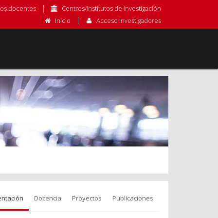
os docentes
Centros/Institutos de Investigación
Inicio
Acceso Investigadores
entación
Docencia
Proyectos
Publicaciones