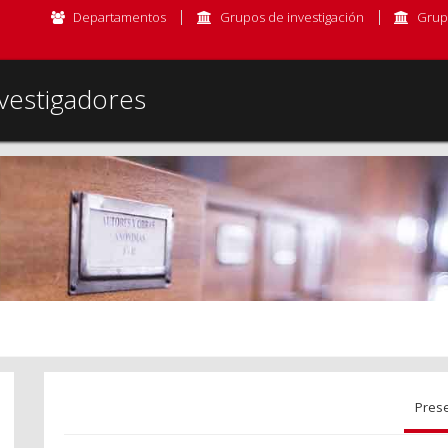
Departamentos
Grupos de investigación
Grup
vestigadores
Pres