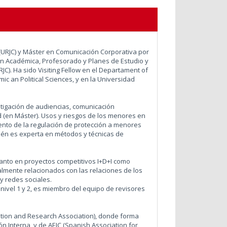
(URJC) y Máster en Comunicación Corporativa por
n Académica, Profesorado y Planes de Estudio y
JC). Ha sido Visiting Fellow en el Departament of
 an Political Sciences, y en la Universidad
stigación de audiencias, comunicación
d (en Máster). Usos y riesgos de los menores en
iento de la regulación de protección a menores
ién es experta en métodos y técnicas de
tanto en proyectos competitivos I+D+I como
almente relacionados con las relaciones de los
 redes sociales.
 nivel 1 y 2, es miembro del equipo de revisores
tion and Research Association), donde forma
n Interna, y de AEIC (Spanish Association for