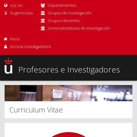
urjc.es
Departamentos
Sugerencias
Grupos de investigación
Grupos docentes
Centros/Institutos de Investigación
Inicio
Acceso Investigadores
Profesores e Investigadores
Curriculum Vitae