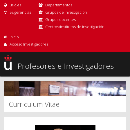
urjc.es
Departamentos
Sugerencias
Grupos de investigación
Grupos docentes
Centros/Institutos de Investigación
Inicio
Acceso Investigadores
Profesores e Investigadores
Curriculum Vitae