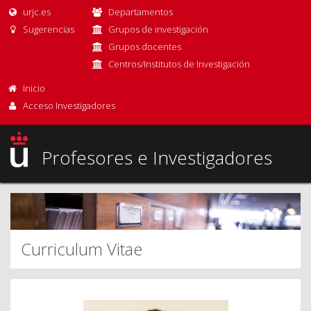
urjc.es
Departamentos
Sugerencias
Grupos de investigación
Grupos docentes
Centros/Institutos de Investigación
Inicio
Acceso Investigadores
Profesores e Investigadores
Curriculum Vitae