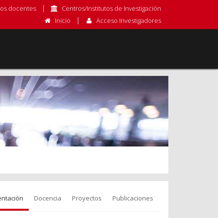
os docentes
Centros/Institutos de Investigación
Inicio
Acceso Investigadores
entación
Docencia
Proyectos
Publicaciones