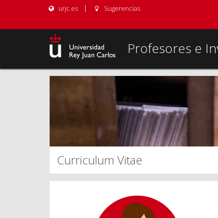
urjc.es
Sugerencias
Profesores e In
Curriculum Vitae