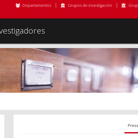
Departamentos
Grupos de investigación
Grup
vestigadores
Pres