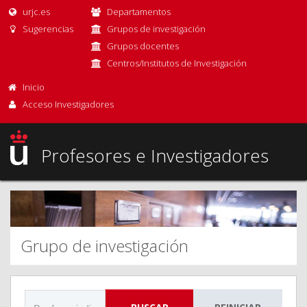
urjc.es
Departamentos
Sugerencias
Grupos de investigación
Grupos docentes
Centros/Institutos de Investigación
Inicio
Acceso Investigadores
Profesores e Investigadores
Grupo de investigación