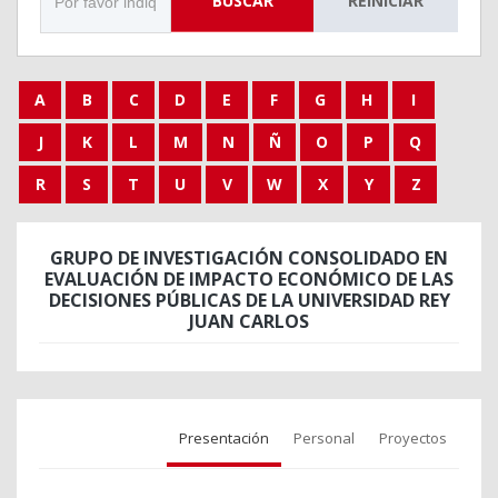
BUSCAR
REINICIAR
A
B
C
D
E
F
G
H
I
J
K
L
M
N
Ñ
O
P
Q
R
S
T
U
V
W
X
Y
Z
GRUPO DE INVESTIGACIÓN CONSOLIDADO EN
EVALUACIÓN DE IMPACTO ECONÓMICO DE LAS
DECISIONES PÚBLICAS DE LA UNIVERSIDAD REY
JUAN CARLOS
Presentación
Personal
Proyectos