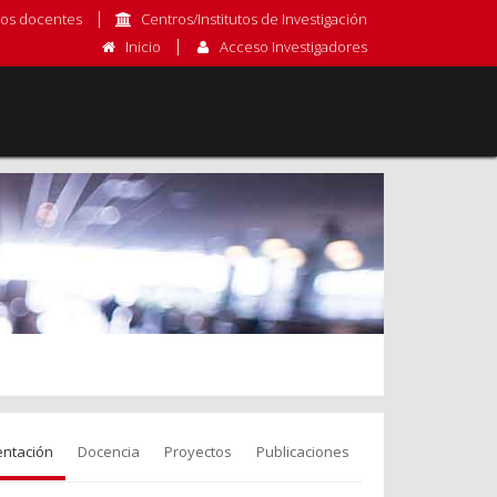
os docentes
Centros/Institutos de Investigación
Inicio
Acceso Investigadores
entación
Docencia
Proyectos
Publicaciones