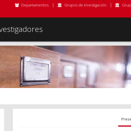
Departamentos
Grupos de investigación
Grup
vestigadores
Pres