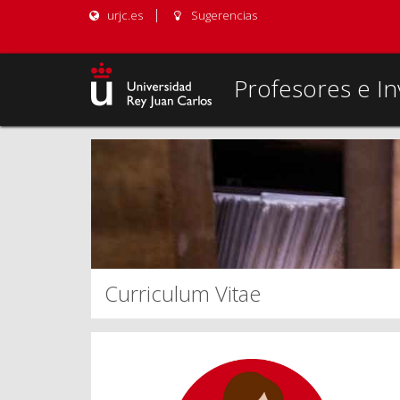
urjc.es
Sugerencias
Profesores e In
Curriculum Vitae