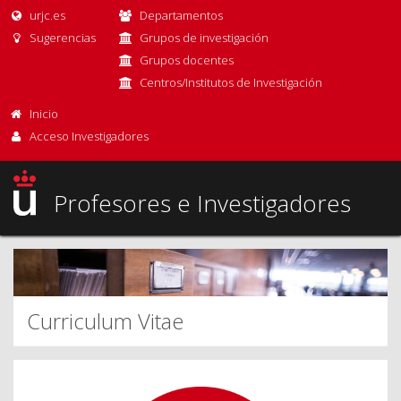
urjc.es
Departamentos
Sugerencias
Grupos de investigación
Grupos docentes
Centros/Institutos de Investigación
Inicio
Acceso Investigadores
Profesores e Investigadores
Curriculum Vitae