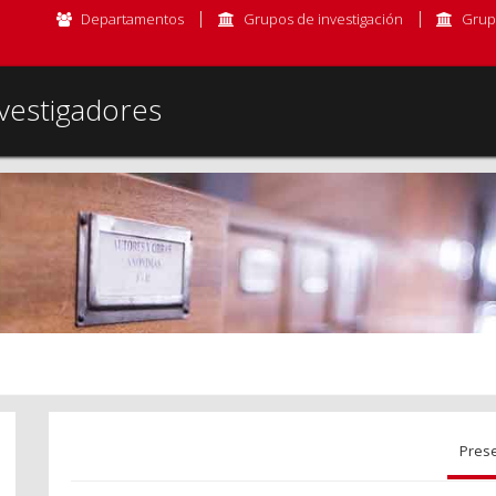
Departamentos
Grupos de investigación
Grup
vestigadores
Pres