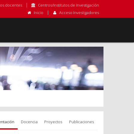
os docentes
Centros/Institutos de Investigación
Inicio
Acceso Investigadores
entación
Docencia
Proyectos
Publicaciones