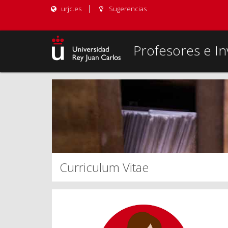
urjc.es
Sugerencias
Profesores e In
Curriculum Vitae