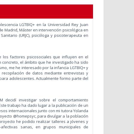
olescencia LGTBIQ+ en la Universidad Rey Juan
e Madrid, Máster en intervención psicológica en
Sanitario (URJC), psicóloga y psicoterapeuta en
e los factores psicosociales que influyen en el
 concreto, el ámbito que he investigado ha sido
ismo, me he interesado por la infancia LGTBIQ+ y
a recopilación de datos mediante entrevistas y
s para adolescentes. Actualmente formo parte del
M decidí investigar sobre el comportamiento
te trabajo ha dado lugar a la publicación de un
resos internacionales junto con mi tutora Yolanda
royecto @homepsyc, para divulgar a la población
proyecto he podido realizar talleres a jóvenes y
-afectivas sanas, en grupos municipales de
.