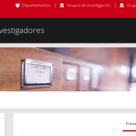
Departamentos
Grupos de investigación
Grup
vestigadores
Pres