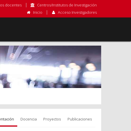
os docentes
Centros/Institutos de Investigación
Inicio
Acceso Investigadores
entación
Docencia
Proyectos
Publicaciones