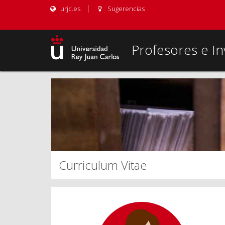
urjc.es
Sugerencias
Profesores e In
Curriculum Vitae