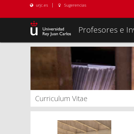
urjc.es
Sugerencias
Profesores e In
Curriculum Vitae