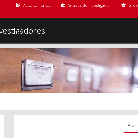
Departamentos
Grupos de investigación
Grup
vestigadores
Pres