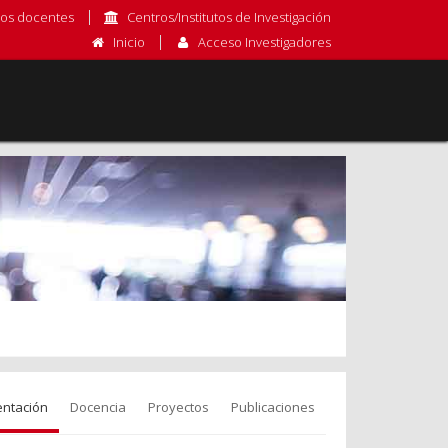
os docentes
Centros/Institutos de Investigación
Inicio
Acceso Investigadores
entación
Docencia
Proyectos
Publicaciones