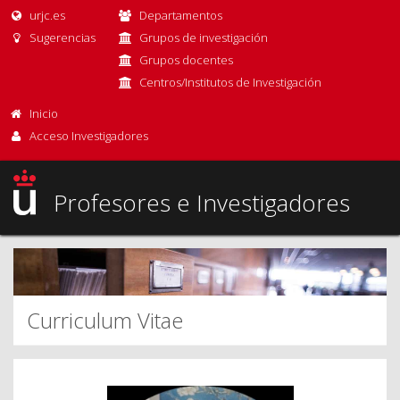
urjc.es
Departamentos
Sugerencias
Grupos de investigación
Grupos docentes
Centros/Institutos de Investigación
Inicio
Acceso Investigadores
Profesores e Investigadores
Curriculum Vitae