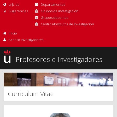
urjc.es
Departamentos
Sugerencias
Grupos de investigación
Grupos docentes
Centros/Institutos de Investigación
Inicio
Acceso Investigadores
Profesores e Investigadores
Curriculum Vitae