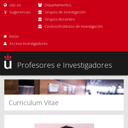
urjc.es
Departamentos
Sugerencias
Grupos de investigación
Grupos docentes
Centros/Institutos de Investigación
Inicio
Acceso Investigadores
Profesores e Investigadores
Curriculum Vitae