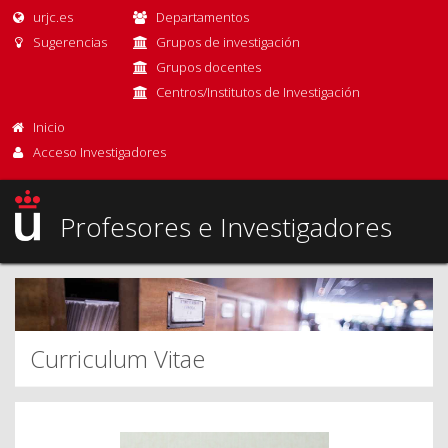
urjc.es
Departamentos
Sugerencias
Grupos de investigación
Grupos docentes
Centros/Institutos de Investigación
Inicio
Acceso Investigadores
Profesores e Investigadores
Curriculum Vitae