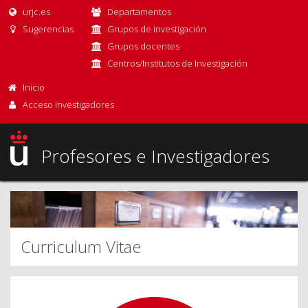
urjc.es
Departamentos
Sugerencias
Grupos de investigación
Grupos docentes
Centros/Institutos de Investigación
Inicio
Acceso Investigadores
Profesores e Investigadores
Curriculum Vitae