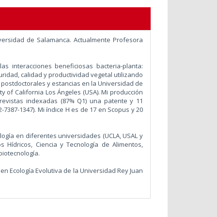
niversidad de Salamanca. Actualmente Profesora
as interacciones beneficiosas bacteria-planta:
uridad, calidad y productividad vegetal utilizando
 postdoctorales y estancias en la Universidad de
ity of California Los Ángeles (USA). Mi producción
 revistas indexadas (87% Q1) una patente y 11
02-7387-1347). Mi índice H es de 17 en Scopus y 20
ogía en diferentes universidades (UCLA, USAL y
s Hídricos, Ciencia y Tecnología de Alimentos,
biotecnología.
en Ecología Evolutiva de la Universidad Rey Juan