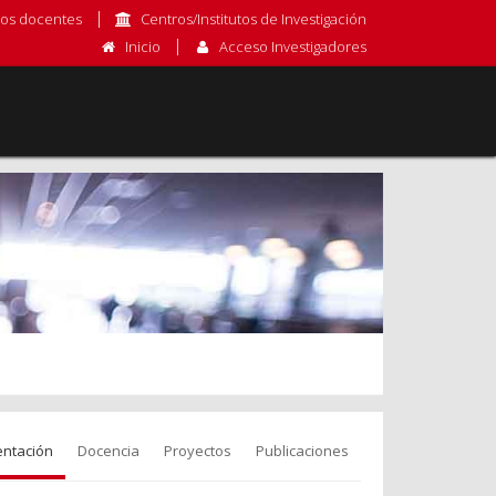
os docentes
Centros/Institutos de Investigación
Inicio
Acceso Investigadores
entación
Docencia
Proyectos
Publicaciones