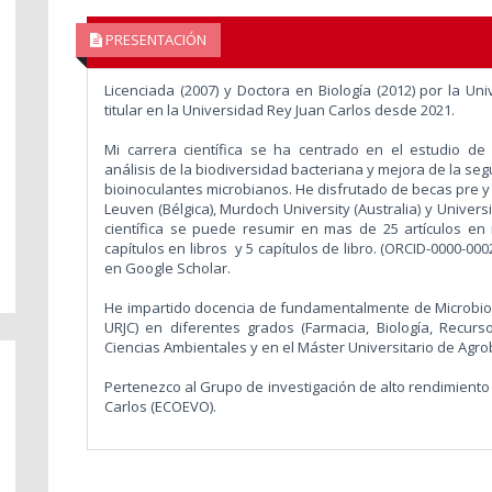
PRESENTACIÓN
Licenciada (2007) y Doctora en Biología (2012) por la U
titular en la Universidad Rey Juan Carlos desde 2021.
Mi carrera científica se ha centrado en el estudio de l
análisis de la biodiversidad bacteriana y mejora de la seg
bioinoculantes microbianos. He disfrutado de becas pre y
Leuven (Bélgica), Murdoch University (Australia) y Univers
científica se puede resumir en mas de 25 artículos en
capítulos en libros y 5 capítulos de libro. (ORCID-0000-00
en Google Scholar.
He impartido docencia de fundamentalmente de Microbiol
URJC) en diferentes grados (Farmacia, Biología, Recurso
Ciencias Ambientales y en el Máster Universitario de Agro
Pertenezco al Grupo de investigación de alto rendimiento 
Carlos (ECOEVO).