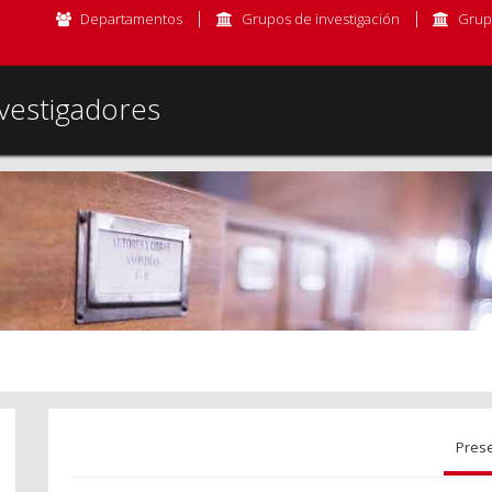
Departamentos
Grupos de investigación
Grup
vestigadores
Pres