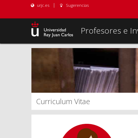
urjc.es
Sugerencias
Profesores e In
Curriculum Vitae