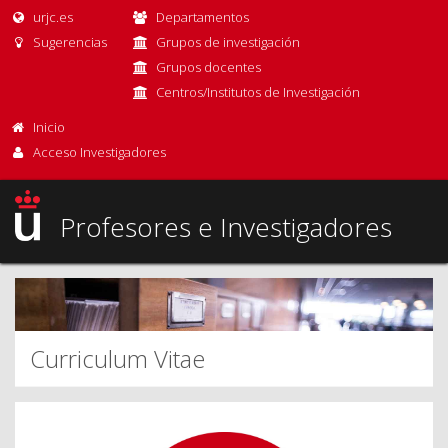
urjc.es
Departamentos
Sugerencias
Grupos de investigación
Grupos docentes
Centros/Institutos de Investigación
Inicio
Acceso Investigadores
Profesores e Investigadores
Curriculum Vitae