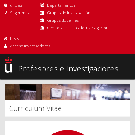
urjc.es
Departamentos
Sugerencias
Grupos de investigación
Grupos docentes
Centros/Institutos de Investigación
Inicio
Acceso Investigadores
Profesores e Investigadores
Curriculum Vitae