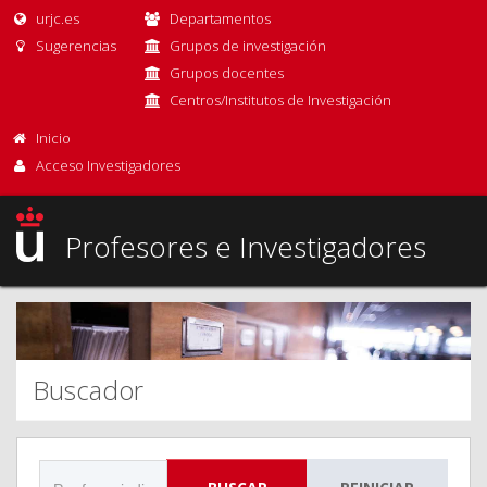
urjc.es
Departamentos
Sugerencias
Grupos de investigación
Grupos docentes
Centros/Institutos de Investigación
Inicio
Acceso Investigadores
Profesores e Investigadores
Buscador