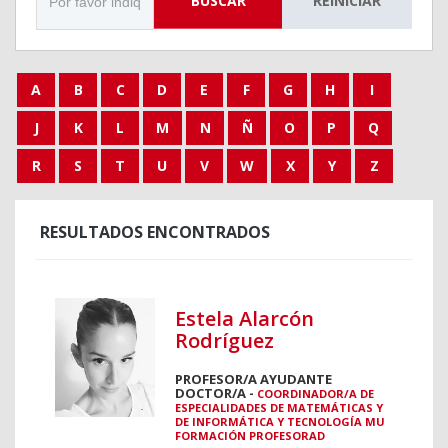
BUSCAR
REINICIAR
A
B
C
D
E
F
G
H
I
J
K
L
M
N
Ñ
O
P
Q
R
S
T
U
V
W
X
Y
Z
RESULTADOS ENCONTRADOS
Estela Alarcón
Rodríguez
PROFESOR/A AYUDANTE
DOCTOR/A -
COORDINADOR/A DE
ESPECIALIDADES DE MATEMÁTICAS Y
DE INFORMÁTICA Y TECNOLOGÍA MU
FORMACIÓN PROFESORAD